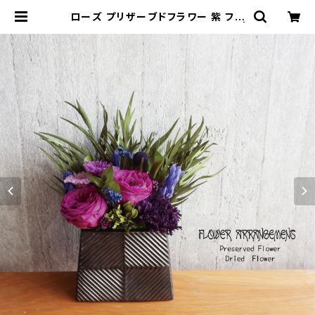
ローズ プリザーブドフラワー 紫 フラ
ワーギフト 古希喜寿 TOUKA-V |
KModernStyle