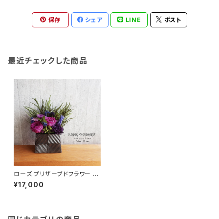
保存
シェア
LINE
ポスト
最近チェックした商品
ローズ プリザーブドフラワー 紫
フラワーギフト 古希喜寿 TO
¥17,000
UKA-V